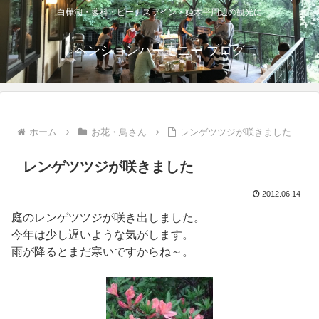
白樺湖・蓼科・ビーナスライン・姫木平周辺の観光に
ペンションハーモニー ブログ
ホーム
お花・鳥さん
レンゲツツジが咲きました
レンゲツツジが咲きました
2012.06.14
庭のレンゲツツジが咲き出しました。
今年は少し遅いような気がします。
雨が降るとまだ寒いですからね～。