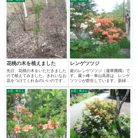
花桃の木を植えました
レンゲツツジ
先日、花桃の木をいただきました
庭のレンゲツツジ（蓮華躑躅）で
ので植えてみました。きれいなお
す。霧ヶ峰・車山高原は、レンゲ
花をつけてくれるのいいのです
ツツジが群生しています。新緑の
が、かなり心配な事があります。
草原に赤いレンゲツツジが咲き
そ...
誇...
お花・鳥さん
お花・鳥さん