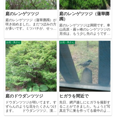
庭のレンゲツツジ
庭のレンゲツツジ（蓮華躑
躅）
庭のレンゲツツジ（蓮華躑躅）が
咲き始めました。まだつぼみの方
庭のレンゲツツジは満開です。車
が多いです。ミツバチが、せっせ
山高原・霧ヶ峰のレンゲツツジの
とお仕事してました。（いい写
見頃は、もう少し先のようです
真...
ね。庭に一輪だけニッコウキスゲ
が...
お花・鳥さん
お花・鳥さん
庭のドウダンツツジ
ヒガラを間近で
ドウダンツツジが咲いてます。す
先日、網戸越しにヒガラを撮影す
ずらんのような花をたくさんつけ
ることができました。ちょうど写
ます。 ドウダンツツジ、漢字
真左下に巣を作ってる最中のよう
では燈台躑躅、灯台躑躅、満天
です。警戒してるのか、ずっと