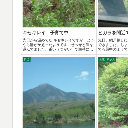
キセキレイ 子育て中
ヒガラを間近
先日から温めてた キセキレイですが、どう
先日、網戸越しに
やら雛がかえったようです。せっせと餌を
できました。ちょ
運んでました。番い（つがい）で順番に運
てる最中のようで
んで...
っとキ...
日記
お花・鳥さん