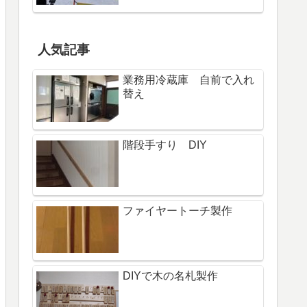
人気記事
業務用冷蔵庫 自前で入れ
替え
階段手すり DIY
ファイヤートーチ製作
DIYで木の名札製作