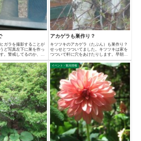
で
アカゲラも巣作り？
ヒガラを撮影することが
キツツキのアカゲラ（たぶん）も巣作り？
うど写真左下に巣を作っ
せっせとつついてました。キツツキは家を
す。警戒してるのか、ず
つついて軒に穴をあけたりします。早朝、
家をつ...
イベント・観光情報