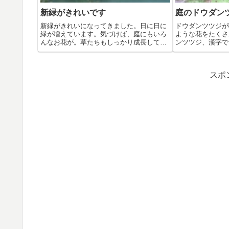
新緑がきれいです
庭のドウダン
新緑がきれいになってきました。日に日に
ドウダンツツジが
緑が増えています。気づけば、庭にもいろ
ような花をたく
んなお花が。草たちもしっかり成長してき
ンツツジ、漢字で
てます...
満天星...
スポ