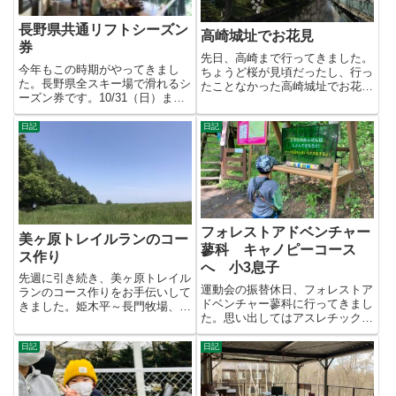
長野県共通リフトシーズン
高崎城址でお花見
券
先日、高崎まで行ってきました。
今年もこの時期がやってきまし
ちょうど桜が見頃だったし、行っ
た。長野県全スキー場で滑れるシ
たことなかった高崎城址でお花
ーズン券です。10/31（日）まで
見。良い天気できれいでした。そ
ですので、忘れずに応募しまし...
し...
日記
日記
フォレストアドベンチャー
美ヶ原トレイルランのコー
蓼科 キャノピーコース
ス作り
へ 小3息子
先週に引き続き、美ヶ原トレイル
運動会の振替休日、フォレストア
ランのコース作りをお手伝いして
ドベンチャー蓼科に行ってきまし
きました。姫木平～長門牧場、牧
た。思い出してはアスレチック行
場内、牧場～大門峠（白樺湖）
きたいという息子。土日は人が
大...
多...
日記
日記