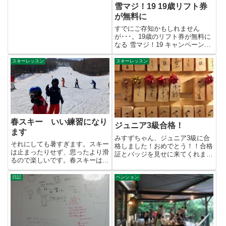
雪マジ！19 19歳リフト券
が無料に
すでにご存知かもしれません
が･･･。19歳のリフト券が無料に
なる 雪マジ！19 キャンペーン。
白樺湖エリアでは、エコーバ...
スキーレッスン
スキーレッスン
春スキー いい練習になり
ジュニア3級合格！
ます
みすずちゃん、ジュニア3級に合
それにしても暑すぎます。スキー
格しました！おめでとう！！合格
は止まったりせず、思ったより滑
証とバッジを見せに来てくれまし
るので楽しいです。春スキーは疲
た。次はジュニア2級というこ
れますけど、間違いなく上達し
と...
ま...
日記
ペンション