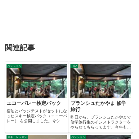
関連記事
ペンション
日記
エコーバレー検定パック
ブランシュたかやま 修学
旅行
宿泊とバッジテストがセットにな
ったスキー検定パック（エコーバ
昨日から、ブランシュたかやまで
レー） を公開しました。今シー
修学旅行生のインストラクターを
ズンは、3/3（土）バッジテス...
やらせてもらってます。今年もか
なりの校数をやらせてもらうこ
と...
スキーレッスン
ペンション