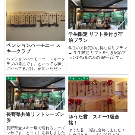
学生限定 リフト券付き宿
泊プラン
ペンションハーモニー ス
学生の方限定のお得な宿泊プラン
キークラブ
→ 学生限定 リフト券付き宿泊プ
ラン1泊2食のみの価格設定でし
ペンションハーモニー スキーク
たが、素泊まり・1泊朝食の...
ラブの発足です。といっても勝手
にやってるだけ。宿泊いただいた
方でSAJの有資格者または、級...
スキー
スキーレッスン
長野県共通リフトシーズン
ゆうた君 スキー1級合
券
格！
長野県全スキー場で滑れるシーズ
ゆうた君、1級に合格しました！
ン券です。とっくに応募しました
おめでとう！！中1で1級とは、