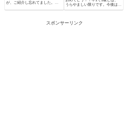
が、ご紹介し忘れてました。
うらやましい限りです。今後は、
2011/10/31（月）正午まで...
スキー部でレースに注力すると
の...
スポンサーリンク