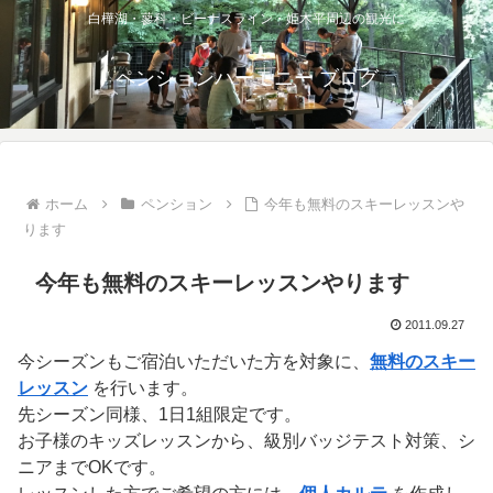
白樺湖・蓼科・ビーナスライン・姫木平周辺の観光に
ペンションハーモニー ブログ
ホーム
ペンション
今年も無料のスキーレッスンや
ります
今年も無料のスキーレッスンやります
2011.09.27
今シーズンもご宿泊いただいた方を対象に、
無料のスキー
レッスン
を行います。
先シーズン同様、1日1組限定です。
お子様のキッズレッスンから、級別バッジテスト対策、シ
ニアまでOKです。