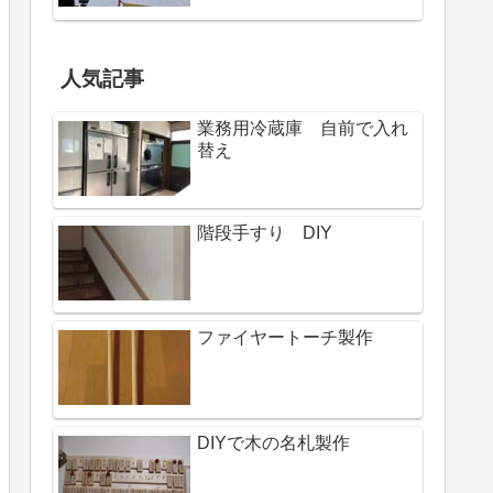
人気記事
業務用冷蔵庫 自前で入れ
替え
階段手すり DIY
ファイヤートーチ製作
DIYで木の名札製作