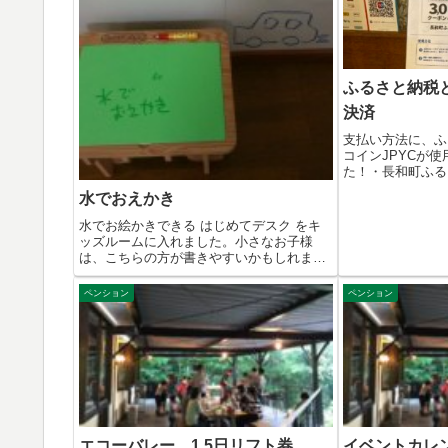
ふるさと納税
決済
支払い方法に、ふ
コインJPYCが
た！・長和町ふるさと
水でおえかき
水でお絵かきできる はじめてデスク をキ
ッズルームに入れました。小さなお子様
は、こちらの方が書きやすいかもしれませ
ん。消...
ペンション
ペンション
エコーバレー 1.5日リフト券
イベントカレ