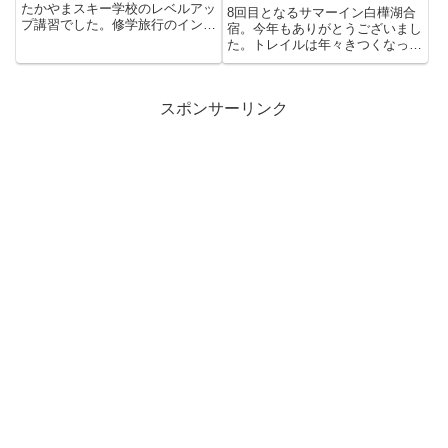
たかやまスキー学校のレベルアッ
8回目となるサマーイン白樺湖合
プ講習でした。修学旅行のインス
宿。今年もありがとうございまし
トラクターを対象にした...
た。トレイルは年々きつくなって
きてるみたいですね。昨年出
た、...
スポンサーリンク