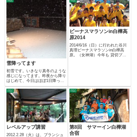
日記
日記
ビーナスマラソンin白樺高
原2014
2014/6/16（日）に行われた谷川
真理ビーナスマラソンin白樺高
原。（女神湖）今年も 貸切プラ
ン & 持ち込みBBQ...
雪降ってます
初雪です。いきなり真冬のような
感じになってます。昨夜から降り
はじめて、今日はほぼ1日降って
ました。夕方の時点で10cmぐ...
日記
日記
レベルアップ講習
第8回 サマーイン白樺湖
合宿
2012.2.28（火）は、ブランシュ