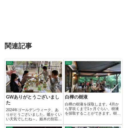
関連記事
日記
日記
GWありがとうございまし
白樺の樹液
た
白樺の樹液を採取します。4月か
ら芽吹くまで1ヶ月ぐらい、樹液
2024年ゴールデンウィーク、あ
を採取することができます。樹液
りがとうございました。暖かくい
といっても、ほとんど水です。
い天気でしたね～。姫木の別荘地
成...
は、ちょうど桜が咲いて見頃で...