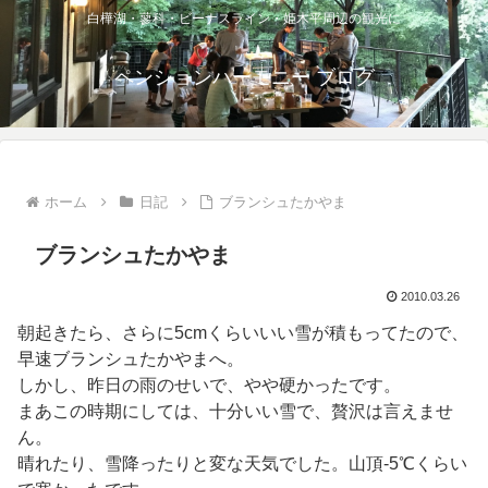
白樺湖・蓼科・ビーナスライン・姫木平周辺の観光に
ペンションハーモニー ブログ
ホーム
日記
ブランシュたかやま
ブランシュたかやま
2010.03.26
朝起きたら、さらに5cmくらいいい雪が積もってたので、
早速ブランシュたかやまへ。
しかし、昨日の雨のせいで、やや硬かったです。
まあこの時期にしては、十分いい雪で、贅沢は言えませ
ん。
晴れたり、雪降ったりと変な天気でした。山頂-5℃くらい