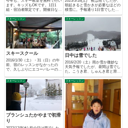
今年も、スキー教室を無料で行い
2023/3/18(土) 夜は雨でしたが、
ます。キッズもOKです。1日1
朝起きると雪かきが必要なほどの
組・宿泊者限定です。開催日など
積雪に。予報通り1日雪でした。
の詳細は、スキーレッスン無料
湿雪ですが、ありが...
プ...
スキーレッスン
スキーレッスン
スキースクール
日中は雪でした
2016/1/30（土）・31（日）の午
2016/2/20（土）雨か雪か微妙な
前、宿のレッスンがなかったの
天気予報でしたが、昼間は雪でし
で、久しぶりにエコーバレーのス
た。こうき君、しゅんき君と滑っ
クールでレッスン。時間...
てきました。滑走可能な...
スキーレッスン
スキーレッスン
ブランシュたかやまで初滑
り
2022/12/8(水) 前の日は雨でした