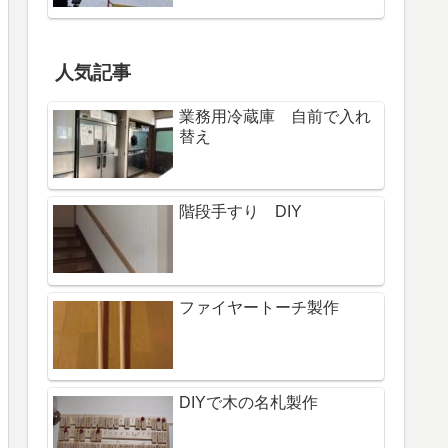
人気記事
業務用冷蔵庫 自前で入れ
替え
階段手すり DIY
ファイヤートーチ製作
DIYで木の名札製作