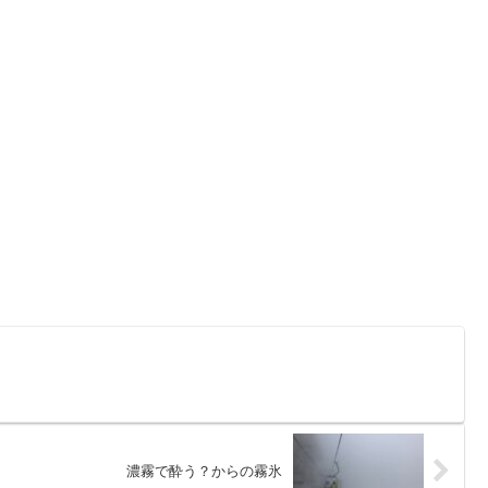
濃霧で酔う？からの霧氷