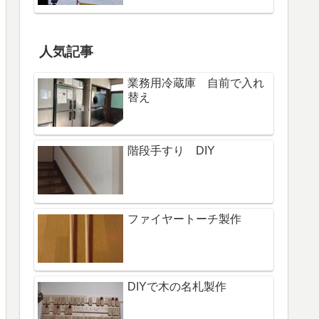
人気記事
業務用冷蔵庫 自前で入れ
替え
階段手すり DIY
ファイヤートーチ製作
DIYで木の名札製作