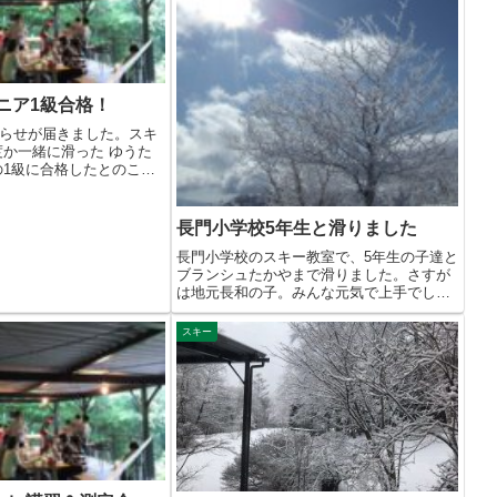
ニア1級合格！
らせが届きました。スキ
度か一緒に滑った ゆうた
の1級に合格したとのこ
長門小学校5年生と滑りました
長門小学校のスキー教室で、5年生の子達と
ブランシュたかやまで滑りました。さすが
は地元長和の子。みんな元気で上手でし
た。1...
スキー