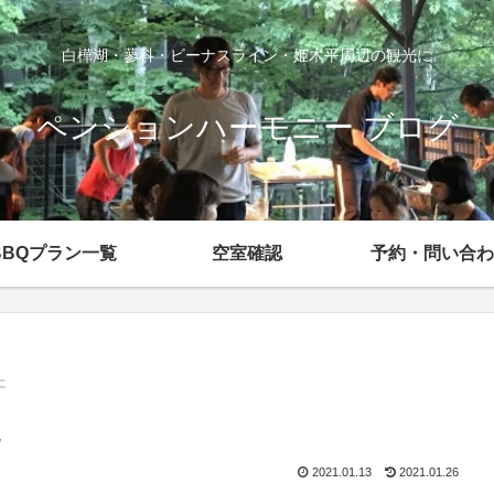
白樺湖・蓼科・ビーナスライン・姫木平周辺の観光に
ペンションハーモニー ブログ
BBQプラン一覧
空室確認
予約・問い合わ
た
た
2021.01.13
2021.01.26