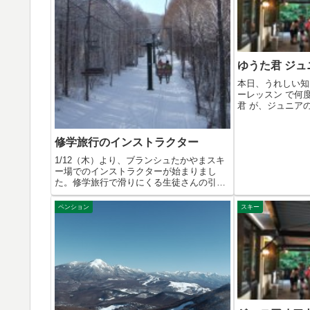
ゆうた君 ジュ
本日、うれしい知
ーレッスン で何
君 が、ジュニア
と。...
修学旅行のインストラクター
1/12（木）より、ブランシュたかやまスキ
ー場でのインストラクターが始まりまし
た。修学旅行で滑りにくる生徒さんの引率
です...
ペンション
スキー