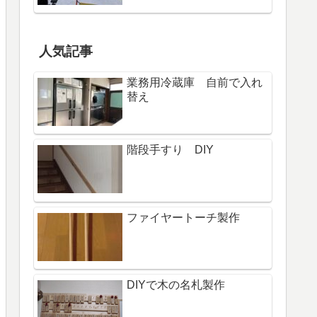
人気記事
業務用冷蔵庫 自前で入れ
替え
階段手すり DIY
ファイヤートーチ製作
DIYで木の名札製作