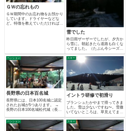
ＧＷの忘れもの
ＧＷ期間中のお忘れ物をお預かり
しています。ドライヤーなどな
ど。特徴を教えていただければ発
送しますので、お心当たりがある
雪でした
方...
昨日雨ザーザーでしたが、夕方か
ら雪に。朝起きたら道路も白くな
ってました。（たぶん今シーズン
初）昼間でも凍ってる部分があ
り...
ペンション
スキー
長野県の日本百名城
イントラ研修で初滑り
長野県には、日本100名城に認定
ブランシュたかやまで滑ってきま
されたお城が5つあります。 →
した。雪は少ないですね〜。雪撒
長野の日本100名城松代城（長野
いてないところは、草見えてます
市）・上田城（上田市）・...
し…。修学旅行インストラクタ
ー...
ペンション
スキー