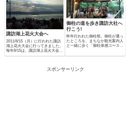
御柱の道を歩き諏訪大社へ
行こう!
諏訪湖上花火大会へ
昨年行われた御柱祭。御柱が通っ
たところを、まちなか観光案内人
2011/8/15（月）に行われた諏訪
と一緒に歩く「御柱体感コース」
湖上花火大会に行ってきました。
です。上社の木落し坂から川越
毎年8/15は、諏訪湖上花火大会プ
し...
ラン のお客様だけ...
スポンサーリンク