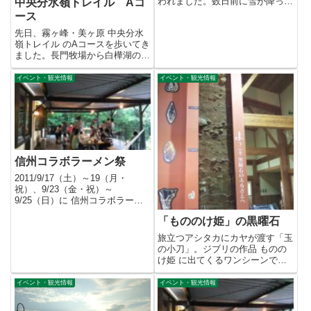
われました。数日前に雪が降っ
中央分水嶺トレイル Aコ
て、とてもいい状態。雪質...
ース
先日、霧ヶ峰・美ヶ原 中央分水
嶺トレイル のAコースを歩いてき
ました。長門牧場から白樺湖の大
門峠までの約10km。この日...
イベント・観光情報
イベント・観光情報
信州コラボラーメン祭
2011/9/17（土）～19（月・
祝）、9/23（金・祝）～
9/25（日）に 信州コラボラーメ
ン祭 が行われます。長野...
「もののけ姫」の黒曜石
旅立つアシタカにカヤが渡す「玉
の小刀」。ジブリの作品 ものの
け姫 に出てくるワンシーンで
す。この「玉の小刀」は、黒曜石
で...
イベント・観光情報
イベント・観光情報