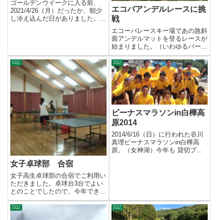
ゴールデンウイークに入る前、
エコバアンデルレースに挑
2021/4/26（月）だったか、朝少
戦
し冷え込んだ日がありました。昼
頃、デッキ下の配管から水...
エコーバレースキー場であの急斜
面アンデルマットを登るレースが
始まりました。（いわゆるバーテ
ィカル）自己計測で写真をツイ
ッ...
日記
日記
ビーナスマラソンin白樺高
原2014
2014/6/16（日）に行われた谷川
真理ビーナスマラソンin白樺高
原。（女神湖）今年も 貸切プラ
ン & 持ち込みBBQ...
女子卓球部 合宿
女子高生卓球部の合宿でご利用い
ただきました。卓球台3台でよい
とのことでしたので、今年できた
ばかりの姫木コミュニティーセ
ン...
日記
日記