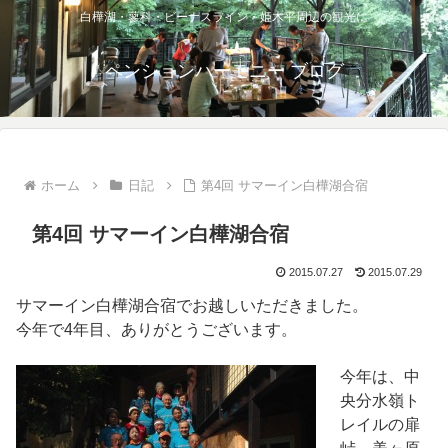
白樺湖・蓼科・ビーナスライン・姫木平周辺の観光に
ペンションハーモニー ブログ
ホーム
日記
第4回 サマーイン白樺湖合宿
第4回 サマーイン白樺湖合宿
2015.07.27
2015.07.29
サマーイン白樺湖合宿でお越しいただきました。
今年で4年目、ありがとうございます。
今年は、中
央分水嶺ト
レイルの扉