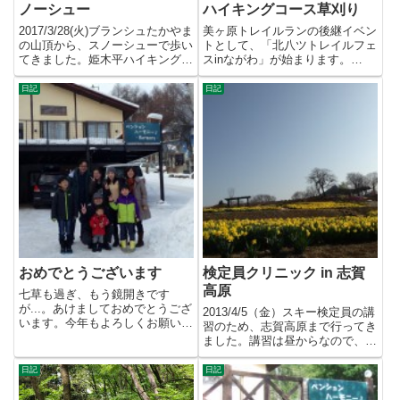
ノーシュー
ハイキングコース草刈り
2017/3/28(火)ブランシュたかやま
美ヶ原トレイルランの後継イベン
の山頂から、スノーシューで歩い
トとして、「北八ツトレイルフェ
てきました。姫木平ハイキングコ
スinながわ」が始まります。
ースの一部です。フ...
2024/10/19(土)・20...
日記
日記
おめでとうございます
検定員クリニック in 志賀
高原
七草も過ぎ、もう鏡開きです
が...。あけましておめでとうござ
2013/4/5（金）スキー検定員の講
います。今年もよろしくお願いい
習のため、志賀高原まで行ってき
たします。おかげさまで、年末
ました。講習は昼からなので、信
年...
州国際音楽村 に寄り道...
日記
日記