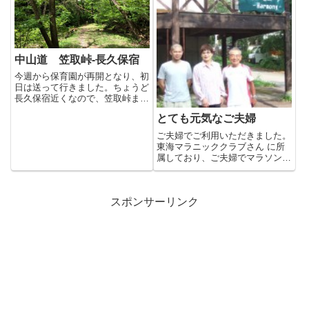
中山道 笠取峠-長久保宿
今週から保育園が再開となり、初
日は送って行きました。ちょうど
長久保宿近くなので、笠取峠まで
走ることに。上りは山の中の林
とても元気なご夫婦
道...
ご夫婦でご利用いただきました。
東海マラニッククラブさん に所
属しており、ご夫婦でマラソンを
しているとのこと。旦那さん
は、...
スポンサーリンク