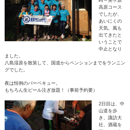
峠～美ヶ原
高原コース
でしたが、
あいにくの
天気。風も
出てきたと
いうことで
中止となり
ました。
八島湿原を散策して、国道からペンションまでをランニン
グでした。
夜は恒例のバーベキュー。
もちろん生ビール注ぎ放題！（事前予約要）
2日目は、中
山道を歩
き、諏訪大
社、酒蔵を