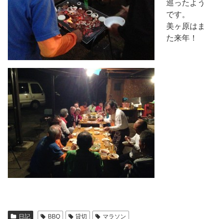
巡ったよう
です。
美ヶ原はま
た来年！
日記
BBQ
貸切
マラソン