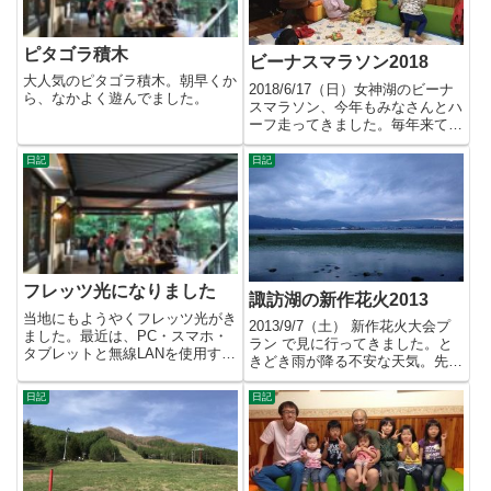
ピタゴラ積木
ビーナスマラソン2018
大人気のピタゴラ積木。朝早くか
2018/6/17（日）女神湖のビーナ
ら、なかよく遊んでました。
スマラソン、今年もみなさんとハ
ーフ走ってきました。毎年来てい
ただいてる方々で貸切で...
日記
日記
フレッツ光になりました
諏訪湖の新作花火2013
当地にもようやくフレッツ光がき
2013/9/7（土） 新作花火大会プ
ました。最近は、PC・スマホ・
ラン で見に行ってきました。と
タブレットと無線LANを使用する
きどき雨が降る不安な天気。先日
お客様が多くなってます。先日...
途中で中止になった 湖...
日記
日記