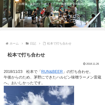
白樺湖・蓼科・ビーナスライン・姫木平周辺の観光に
ペンションハーモニー ブログ
ホーム
日記
松本で打ち合わせ
松本で打ち合わせ
2018.11.26
2018/11/23 松本で「
RUN&BEER
」の打ち合わせ。
午後からのため、茅野にできたハルピン味噌ラーメン雷蔵
へ。おいしかったです。