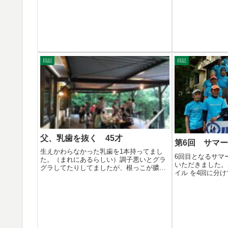
日記
日記
父、乳歯を抜く 45才
第6回 サマ
生えかわらなかった乳歯を1本持ってまし
6回目となるサマ
た。（まれにあるらしい）調子悪いとグラ
いただきました。2
グラしてたりしてましたが、根っこが膿ん
イル を4回に分け
できて...