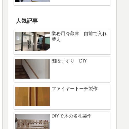
人気記事
業務用冷蔵庫 自前で入れ
替え
階段手すり DIY
ファイヤートーチ製作
DIYで木の名札製作