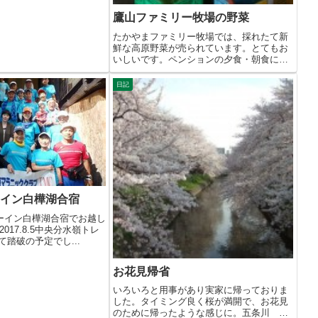
鷹山ファミリー牧場の野菜
たかやまファミリー牧場では、採れたて新
鮮な高原野菜が売られています。とてもお
いしいです。ペンションの夕食・朝食に使
用して...
日記
ーイン白樺湖合宿
ーイン白樺湖合宿でお越し
017.8.5中央分水嶺トレ
て踏破の予定でし...
お花見帰省
いろいろと用事があり実家に帰っておりま
した。タイミング良く桜が満開で、お花見
のために帰ったような感じに。五条川