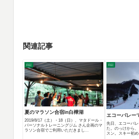
関連記事
日記
日記
夏のマラソン合宿in白樺湖
エコーバレー
2019/8/17（土）・18（日）、マタドール・
先日、エコーバレ
パーソナルトレーニングジム さん企画のマ
た。のっけから、
ラソン合宿でご利用いただきまし...
スン。スキー初め
少し曲...