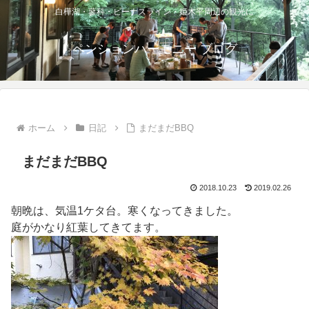
白樺湖・蓼科・ビーナスライン・姫木平周辺の観光に
ペンションハーモニー ブログ
ホーム
日記
まだまだBBQ
まだまだBBQ
2018.10.23
2019.02.26
朝晩は、気温1ケタ台。寒くなってきました。
庭がかなり紅葉してきてます。