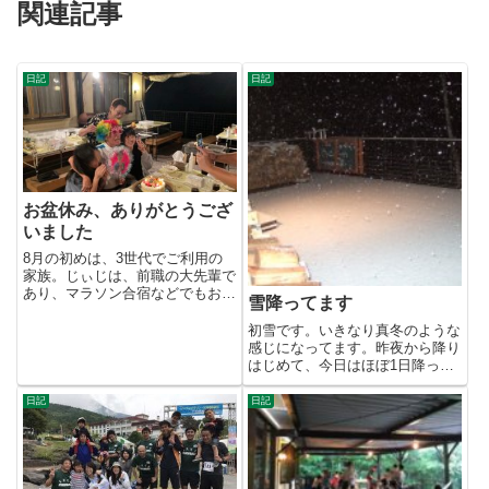
関連記事
日記
日記
お盆休み、ありがとうござ
いました
8月の初めは、3世代でご利用の
家族。じぃじは、前職の大先輩で
あり、マラソン合宿などでもお世
雪降ってます
話になってます。ご夫婦は前職
の...
初雪です。いきなり真冬のような
感じになってます。昨夜から降り
はじめて、今日はほぼ1日降って
ました。夕方の時点で10cmぐ...
日記
日記