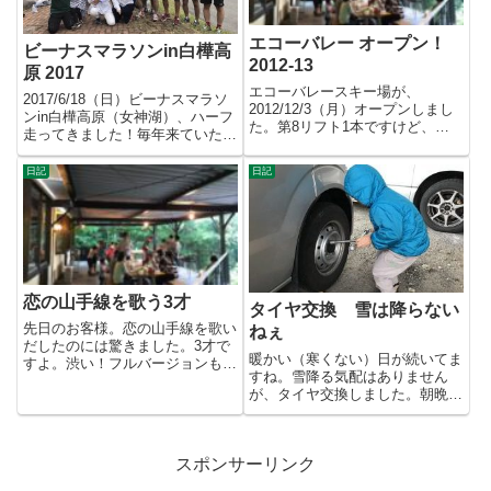
エコーバレー オープン！
ビーナスマラソンin白樺高
2012-13
原 2017
エコーバレースキー場が、
2017/6/18（日）ビーナスマラソ
2012/12/3（月）オープンしまし
ンin白樺高原（女神湖）、ハーフ
た。第8リフト1本ですけど、こ
走ってきました！毎年来ていただ
んな早くオープンできるのは久...
いてる方々、今年はチ...
日記
日記
恋の山手線を歌う3才
タイヤ交換 雪は降らない
先日のお客様。恋の山手線を歌い
ねぇ
だしたのには驚きました。3才で
暖かい（寒くない）日が続いてま
すよ。渋い！フルバージョンも歌
すね。雪降る気配はありません
えるらしいので、一緒に歌うべ
が、タイヤ交換しました。朝晩、
く...
凍ってる場合があるので。何も教
え...
スポンサーリンク