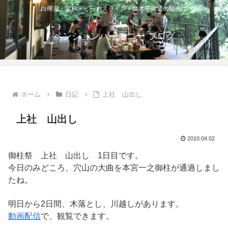
白樺湖・蓼科・ビーナスライン・姫木平周辺の観光に
ペンションハーモニー ブログ
ホーム
日記
上社 山出し
上社 山出し
2010.04.02
御柱祭 上社 山出し 1日目です。
今日のみどころ、穴山の大曲を本宮一之御柱が通過しまし
たね。
明日から2日間、木落とし、川越しがあります。
動画配信
で、観覧できます。