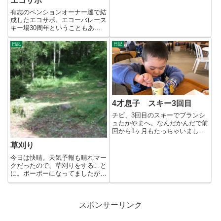
エコサポ
降...
有志のペンションオーナー達で結
成したエコサポ。エコーバレース
キー場30周年ということもあっ
て、皆でエコーバレーを盛り上
げ...
日記
日記
4才息子 スキー3回目
チビ、3回目のスキーでブランシ
ュたかやまへ。なんだかんだで前
回から1ヶ月もたっちゃいまし
た。少し雪が積もり、暖かくない
草刈り
の...
今日は快晴。天気予報も晴れマー
クだったので、草刈りをすること
に。ボーボーになってましたが、
さっぱりしました。中央部の茂
み...
スポンサーリンク