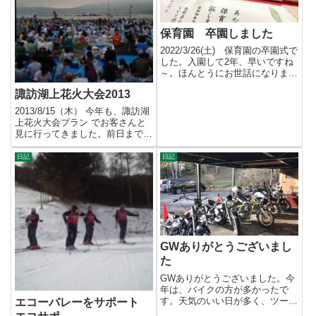
保育園 卒園しました
2022/3/26(土) 保育園の卒園式で
した。入園して2年、早いですね
～。ほんとうにお世話になりまし
た。ありがとうござ...
諏訪湖上花火大会2013
2013/8/15（木） 今年も、諏訪湖
上花火大会プラン でお客さんと
見に行ってきました。前日まで
は、晴天続き。当日は、...
日記
日記
GWありがとうございまし
た
GWありがとうございました。今
年は、バイクの方が多かったで
す。天気のいい日が多く、ツーリ
エコーバレーをサポート
ング日和でした。4日の朝は、雪