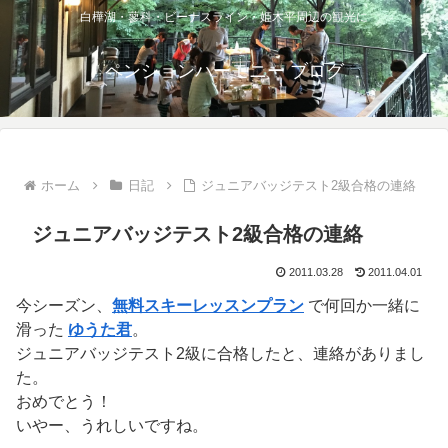
白樺湖・蓼科・ビーナスライン・姫木平周辺の観光に
ペンションハーモニー ブログ
ホーム
日記
ジュニアバッジテスト2級合格の連絡
ジュニアバッジテスト2級合格の連絡
2011.03.28
2011.04.01
今シーズン、
無料スキーレッスンプラン
で何回か一緒に
滑った
ゆうた君
。
ジュニアバッジテスト2級に合格したと、連絡がありまし
た。
おめでとう！
いやー、うれしいですね。