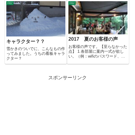
過で...
況...
日記
日記
2017 夏のお客様の声
キャラクター？？
お客様の声です。【至らなかった
雪かきのついでに、こんなもの作
点】 1.各部屋に案内一式が欲し
ってみました。うちの看板キャラ
い。（例：wifiのパスワード、施
クター？
設の設備等） 2.冷蔵庫...
スポンサーリンク