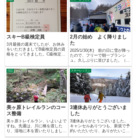
スキーB級検定員
2月の始め よく降りまし
た
3月最後の週末でしたが、お休み
をいただきましてB級検定員の資
2025/1/30(木) 前の日に雪が降っ
格をとってきました。C級検定員
たので、フリーで朝一ブランシ
を持ってればバッジテストの検
ュ。久しぶりに並びました。（営
定...
業開始が少し遅れてた...
日記
スキーレッスン
美ヶ原トレイルランのコー
3連休ありがとうございま
ス整備
した
美ヶ原トレイルラン、いよいよで
3連休ありがとうございました。
すね。先週は、川に橋を渡した
キャンセルありつつも、新規で予
り、湿地に木を置いたりしまし
約いただいたり、ありがたいこと
た。今年はドロドロにならずに通
です。今回見合わせた方も、状