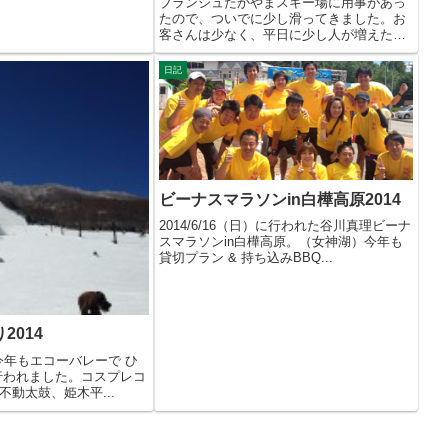
ブランシュたかやまスキー場に用事があっ
たので、ついでに少し滑ってきました。お
客さんは少なく、平日に少し人が増えたぐ
らい。...
日記
ビーナスマラソンin白樺高原2014
2014/6/16（日）に行われた谷川真理ビーナ
スマラソンin白樺高原。（女神湖）今年も
貸切プラン & 持ち込みBBQ...
2014
土）今年もエコーバレーで ひ
行われました。コスプレコ
動太鼓、姫木平...