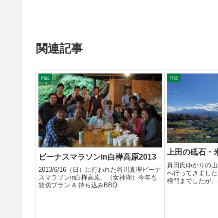
関連記事
日記
日記
上田の砥石・
ビーナスマラソンin白樺高原2013
真田氏ゆかりの山
2013/6/16（日）に行われた谷川真理ビーナ
へ行ってきました
スマラソンin白樺高原。（女神湖）今年も
櫓門までしたが、
貸切プラン & 持ち込みBBQ...
走っ...