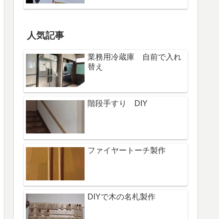
人気記事
業務用冷蔵庫 自前で入れ
替え
階段手すり DIY
ファイヤートーチ製作
DIYで木の名札製作