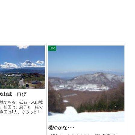
日記
米山城 再び
城である、砥石・米山城
。前回は、息子と一緒で
今回は1人。ぐるっと1周
穏やかな･･･