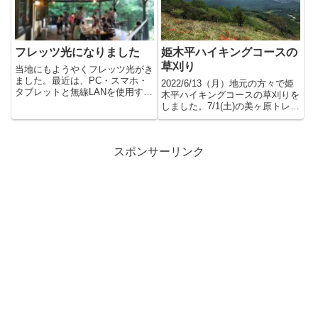
フレッツ光になりました
姫木平ハイキングコースの
草刈り
当地にもようやくフレッツ光がき
ました。最近は、PC・スマホ・
2022/6/13（月）地元の方々で姫
タブレットと無線LANを使用する
木平ハイキングコースの草刈りを
お客様が多くなってます。先日...
しました。7/1(土)の美ヶ原トレイ
ルランのコース整...
スポンサーリンク