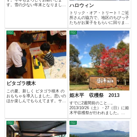
す。雪の少ない年末となりました
ハロウィン
が、2019/1/2には10cm弱...
トリック・オア・トリート！ご近
所さんの協力で、地区のちびっ子
たちがお菓子をもらいに回りまし
た。お兄ちゃん、お姉ちゃんと
一...
日記
日記
ピタゴラ積木
この夏、新しく ピタゴラ積木 の
姫木平 収穫祭 2013
おもちゃを導入しました。思いの
ほか楽しんでもらえてます。サン
すでに2週間前のこと...。
タさんに頼んでおこう！なんて...
2013/10/26（土）・27（日）に姫
木平収穫祭が行われました。
10/26（土）は、仏岩...
日記
日記