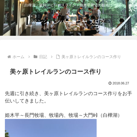
白樺湖・蓼科・ビーナスライン・姫木平周辺の観光に
ペンションハーモニー ブログ
ホーム
日記
美ヶ原トレイルランのコース作り
美ヶ原トレイルランのコース作り
2018.06.27
先週に引き続き、美ヶ原トレイルランのコース作りをお手
伝いしてきました。
姫木平～長門牧場、牧場内、牧場～大門峠（白樺湖）