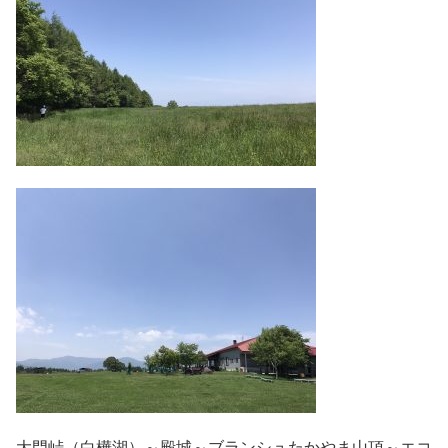
大門峠（白樺湖）～殿城～ブランシュたかやま山頂～エコ