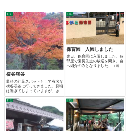
日記
日記
保育園 入園しました
先日、保育園に入園しました。各
部屋で園長先生の放送を聞き、自
己紹介のみとなりました。（通常
は、全員1部屋に集まるらし
横谷渓谷
い）...
蓼科の紅葉スポットとして有名な
横谷渓谷に行ってきました。見頃
は過ぎてしまっていますが、きれ
いな木もありまし
た。 ...
日記
日記