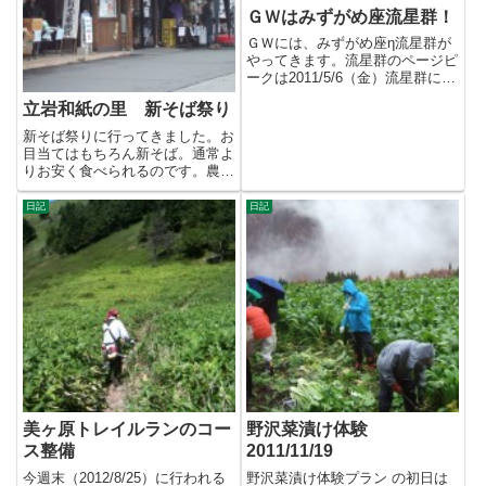
ＧＷはみずがめ座流星群！
ＧＷには、みずがめ座η流星群が
やってきます。流星群のページピ
ークは2011/5/6（金）流星群に関
係なく、姫木平では星が...
立岩和紙の里 新そば祭り
新そば祭りに行ってきました。お
目当てはもちろん新そば。通常よ
りお安く食べられるのです。農産
物・綿菓子・屋台などがあり、
に...
日記
日記
美ヶ原トレイルランのコー
野沢菜漬け体験
ス整備
2011/11/19
今週末（2012/8/25）に行われる
野沢菜漬け体験プラン の初日は