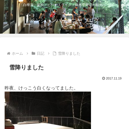
白樺湖・蓼科・ビーナスライン・姫木平周辺の観光に
ペンションハーモニー ブログ
ホーム
日記
雪降りました
雪降りました
2017.11.19
昨夜、けっこう白くなってました。