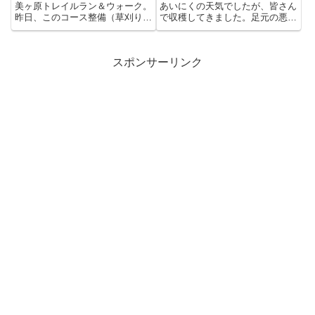
美ヶ原トレイルラン＆ウォーク。
あいにくの天気でしたが、皆さん
昨日、このコース整備（草刈り）
で収穫してきました。足元の悪い
に行ってきました。和田...
中、お疲れさまでし
た。 ...
スポンサーリンク