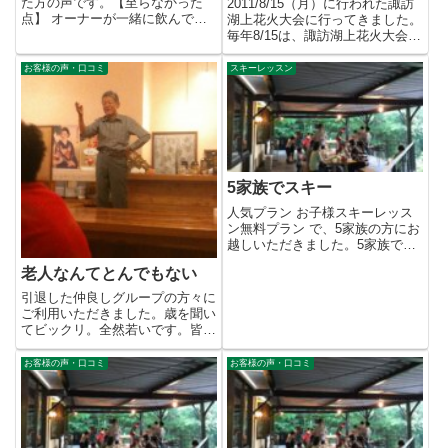
た方の声です。【至らなかった
2011/8/15（月）に行われた諏訪
点】 オーナーが一緒に飲んでく
湖上花火大会に行ってきました。
れなかった。 ドライヤーのパワ
毎年8/15は、諏訪湖上花火大会プ
ー...
ラン のお客様だけ...
お客様の声・口コミ
スキーレッスン
5家族でスキー
人気プラン お子様スキーレッス
ン無料プラン で、5家族の方にお
越しいただきました。5家族でチ
ビッコ大勢ということもあり、...
老人なんてとんでもない
引退した仲良しグループの方々に
ご利用いただきました。歳を聞い
てビックリ。全然若いです。皆さ
ん元気で、特に飲みっぷりがよ
か...
お客様の声・口コミ
お客様の声・口コミ