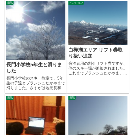
ろ...
日記
ペンション
白樺湖エリア リフト券取
り扱い追加
宿泊者用の割引リフト券ですが、
長門小学校5年生と滑りま
他のスキー場が追加されました。
した
これまでブランシュたかやま、白
樺湖ロイヤルヒル、エコーバレ
長門小学校のスキー教室で、5年
ー...
生の子達とブランシュたかやまで
滑りました。さすがは地元長和の
子。みんな元気で上手でした。
1...
日記
日記