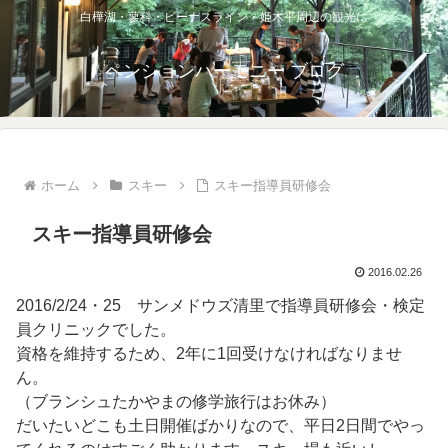
白樺湖・蓼科・ビーナスライン・姫木平周辺の観光に
ペンションハーモニー ブログ
ホーム
スキー
スキー指導員研修会
スキー指導員研修会
2016.02.26
2016/2/24・25 サンメドウズ清里で指導員研修会・検定
員クリニックでした。
資格を維持するため、2年に1回受けなければなりませ
ん。
（ブランシュたかやまの修学旅行はお休み）
だいたいどこも土日開催ばかりなので、平日2日間でやっ