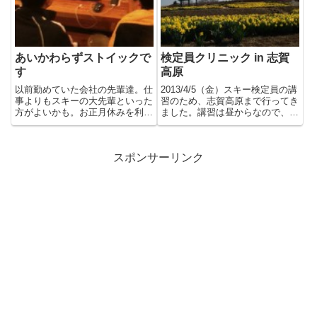
あいかわらずストイックで
検定員クリニック in 志賀
す
高原
以前勤めていた会社の先輩達。仕
2013/4/5（金）スキー検定員の講
事よりもスキーの大先輩といった
習のため、志賀高原まで行ってき
方がよいかも。お正月休みを利用
ました。講習は昼からなので、信
して、滑りに来ていただきまし
州国際音楽村 に寄り道...
た...
スポンサーリンク