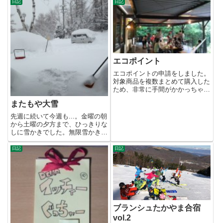
葉...
日記
日記
エコポイント
エコポイントの申請をしました。
対象商品を複数まとめて購入した
ため、非常に手間がかかっちゃい
ました。まず、1台毎に申請書
またもや大雪
が...
先週に続いて今週も...。金曜の朝
から土曜の夕方まで、ひっきりな
しに雪かきでした。無限雪かき！
積もる前に少しずつやらない...
日記
日記
ブランシュたかやま合宿
vol.2