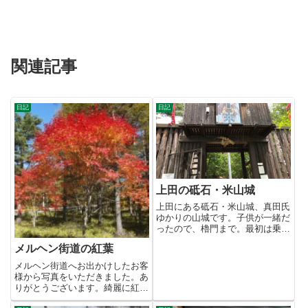
関連記事
日記
日記
上田の砥石・米山城
上田にある砥石・米山城、真田氏
ゆかりの山城です。子供が一緒だ
ったので、櫓門まで。最初は乗り
気じゃなかったチビですが、
メルヘン街道の紅葉
「キ...
メルヘン街道へお出かけしたお客
様から写真をいただきました。あ
りがとうございます。綺麗に紅葉
してますね。標高の高い所の紅