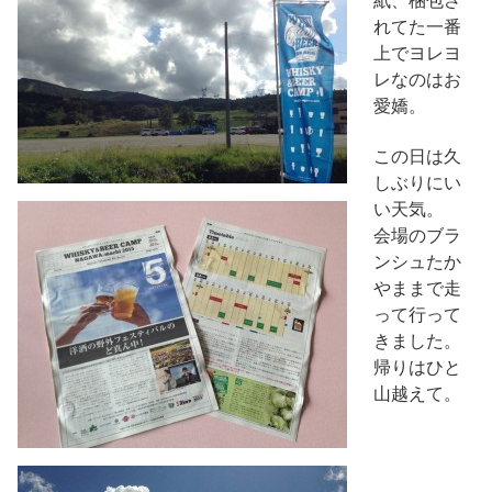
紙、梱包さ
れてた一番
上でヨレヨ
レなのはお
愛嬌。
この日は久
しぶりにい
い天気。
会場のブラ
ンシュたか
やままで走
って行って
きました。
帰りはひと
山越えて。