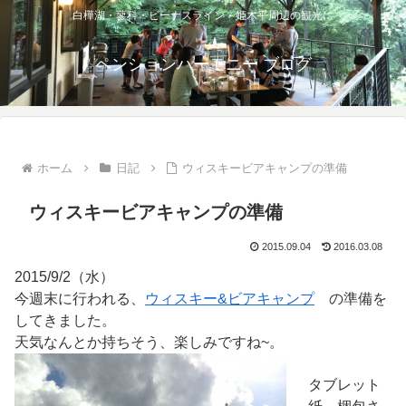
白樺湖・蓼科・ビーナスライン・姫木平周辺の観光に
ペンションハーモニー ブログ
ホーム
日記
ウィスキービアキャンプの準備
ウィスキービアキャンプの準備
2015.09.04
2016.03.08
2015/9/2（水）
今週末に行われる、
ウィスキー&ビアキャンプ
の準備を
してきました。
天気なんとか持ちそう、楽しみですね~。
タブレット