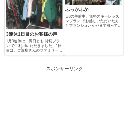
ふっかふか
3/8の午前中、無料スキーレッス
ンプラン でお越しいただいた方
とブランシュたかやまで滑ってき
ました。前日3/7は膝くらい...
3連休1日目のお客様の声
1月3連休は、両日とも 貸切プラ
ン でご利用いただきました。1日
目は、ご近所さんのファミリー。
ご近所の皆さんでスキー旅行...
スポンサーリンク