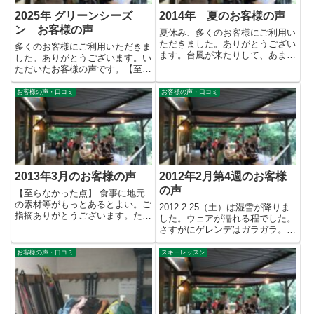
2025年 グリーンシーズ
2014年 夏のお客様の声
ン お客様の声
夏休み、多くのお客様にご利用い
ただきました。ありがとうござい
多くのお客様にご利用いただきま
ます。台風が来たりして、あまり
した。ありがとうございます。い
いい天気ではなかったように思
ただいたお客様の声です。【至ら
い...
なかった点】 1.ひげそりがあ...
お客様の声・口コミ
お客様の声・口コミ
2013年3月のお客様の声
2012年2月第4週のお客様
の声
【至らなかった点】 食事に地元
の素材等がもっとあるとよい。ご
2012.2.25（土）は湿雪が降りま
指摘ありがとうございます。ただ
した。ウェアが濡れる程でした。
冬場はなかなか難しいです。
さすがにゲレンデはガラガラ。翌
【良...
日曜日は、固めのバーン...
お客様の声・口コミ
スキーレッスン