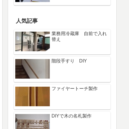
人気記事
業務用冷蔵庫 自前で入れ
替え
階段手すり DIY
ファイヤートーチ製作
DIYで木の名札製作