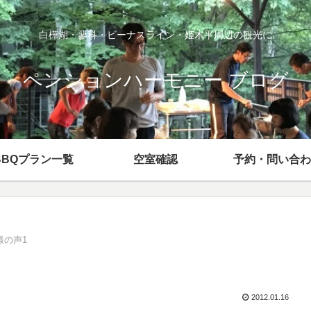
白樺湖・蓼科・ビーナスライン・姫木平周辺の観光に
ペンションハーモニー ブログ
BBQプラン一覧
空室確認
予約・問い合わ
様の声1
2012.01.16