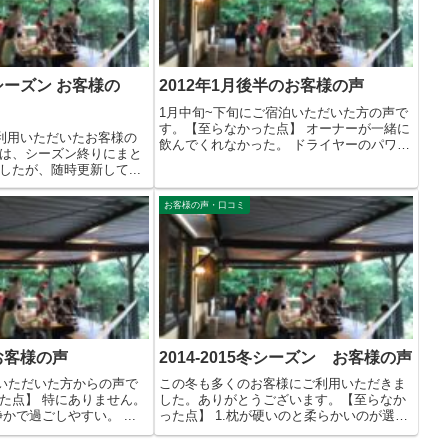
9冬シーズン お客様の
2012年1月後半のお客様の声
1月中旬~下旬にご宿泊いただいた方の声で
す。【至らなかった点】 オーナーが一緒に
冬にご利用いただいたお客様の
飲んでくれなかった。 ドライヤーのパワ
は、シーズン終りにまと
ー...
したが、随時更新して...
お客様の声・口コミ
 お客様の声
2014-2015冬シーズン お客様の声
泊いただいた方からの声で
この冬も多くのお客様にご利用いただきま
た点】 特にありません。
した。ありがとうございます。【至らなか
かで過ごしやすい。 ...
った点】 1.枕が硬いのと柔らかいのが選択
で...