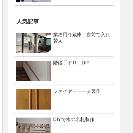
人気記事
業務用冷蔵庫 自前で入れ
替え
階段手すり DIY
ファイヤートーチ製作
DIYで木の名札製作