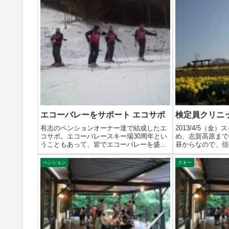
エコーバレーをサポート エコサポ
検定員クリニッ
有志のペンションオーナー達で結成したエ
2013/4/5（
コサポ。エコーバレースキー場30周年とい
め、志賀高原まで
うこともあって、皆でエコーバレーを盛り
昼からなので、信州
上げ...
ペンション
スキー