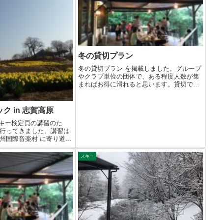
冬の貸切プラン
冬の貸切プラン を掲載しました。グループ
やクラブ単位の団体で、ある程度人数が集
まればお得に滑れると思います。貸切です
から...
ク in 志賀高原
金）スキー検定員の講習のた
行ってきました。講習は
国際音楽村 に寄り道...
スキー