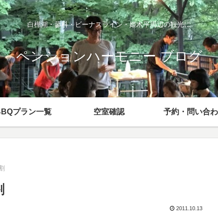
白樺湖・蓼科・ビーナスライン・姫木平周辺の観光に
ペンションハーモニー ブログ
BBQプラン一覧
空室確認
予約・問い合わ
割
割
2011.10.13