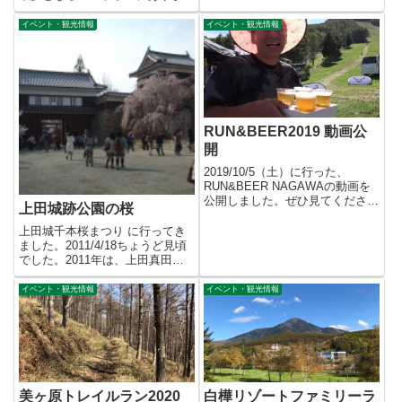
いって...
うございまし...
イベント・観光情報
イベント・観光情報
RUN&BEER2019 動画公
開
2019/10/5（土）に行った、
RUN&BEER NAGAWAの動画を
公開しました。ぜひ見てくださ
上田城跡公園の桜
い！みんな楽しそうで...
上田城千本桜まつり に行ってき
ました。2011/4/18ちょうど見頃
でした。2011年は、上田真田ま
つり が中止、ライト...
イベント・観光情報
イベント・観光情報
美ヶ原トレイルラン2020
白樺リゾートファミリーラ