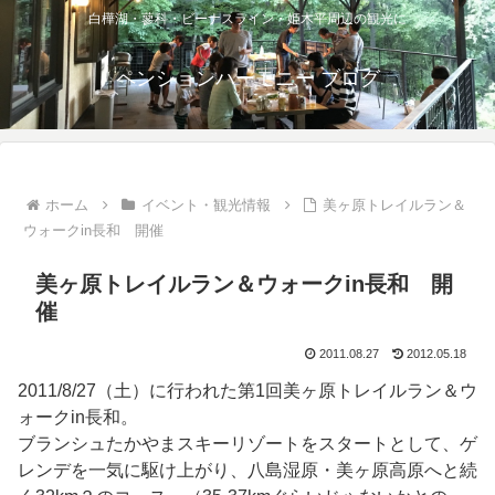
白樺湖・蓼科・ビーナスライン・姫木平周辺の観光に
ペンションハーモニー ブログ
ホーム
イベント・観光情報
美ヶ原トレイルラン＆
ウォークin長和 開催
美ヶ原トレイルラン＆ウォークin長和 開
催
2011.08.27
2012.05.18
2011/8/27（土）に行われた第1回美ヶ原トレイルラン＆ウ
ォークin長和。
ブランシュたかやまスキーリゾートをスタートとして、ゲ
レンデを一気に駆け上がり、八島湿原・美ヶ原高原へと続