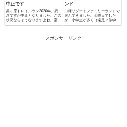
中止です
ンド
美ヶ原トレイルラン2020年、残
白樺リゾートファミリーランドで
念ですが中止となりました。この
遊んできました。金曜日でした
状況ならそうなりますよね。宿泊
が、小学生が多く（遠足？修学旅
予約いただいてた方は、キャン...
行？）、少し待つアトラクション
も...
スポンサーリンク