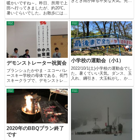
きどき雨が降る不安な天気。先日
暖かいですね～。昨日、所用で上
途中で中止になった 湖...
田へ行ってきましたが、約20℃。
暑いぐらいでした。お散歩にはち
ょうどいい。上田城では桜まつ...
日記
日記
小学校の運動会（小1）
デモンストレーター祝賀会
2022/10/1(土)小学校の運動会でし
ブランシュたかやま・エコーバレ
た。暑くていい天気。ダンス、玉
ースキー学校の母体である、長門
入れ、綱引き、大玉転がし、かけ
スキークラブで、デモンストレー
っこなどなど盛りだ...
タの認定祝賀会が行われまし
た。...
日記
日記
2020年のBBQプラン終了
です