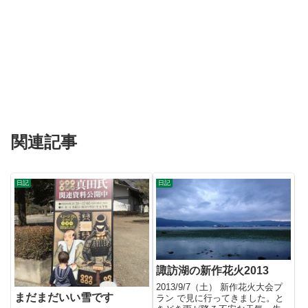
関連記事
日記
日記
諏訪湖の新作花火2013
2013/9/7（土） 新作花火大会プ
まだまだいい雪です
ラン で見に行ってきました。と