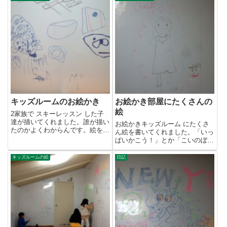
キッズルームのお絵かき
お絵かき部屋にたくさんの
絵
2家族で スキーレッスン した子
達が描いてくれました。誰が描い
お絵かきキッズルーム にたくさ
たのかよくわからんです。絵を描
ん絵を書いてくれました。「いっ
いたら名前も書いといてねー。
ぱいかこう！」とか「こいのぼ
り」なんかも。長野初めてだった
方...
キッズルームの絵
日記