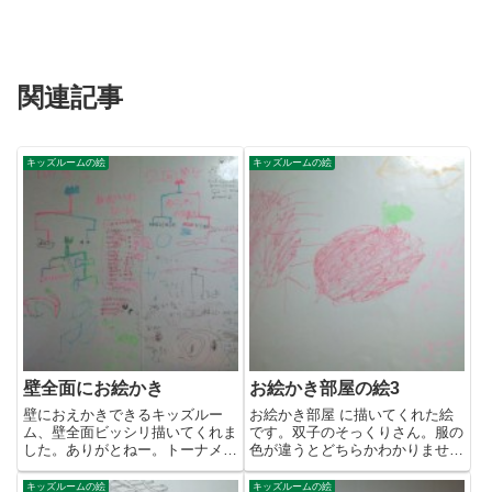
関連記事
キッズルームの絵
キッズルームの絵
壁全面にお絵かき
お絵かき部屋の絵3
壁におえかきできるキッズルー
お絵かき部屋 に描いてくれた絵
ム、壁全面ビッシリ描いてくれま
です。双子のそっくりさん。服の
した。ありがとねー。トーナメン
色が違うとどちらかわかりません
ト戦、なんの戦いか気にな
でした。（T。T）ごめんよ~。...
る･･･...
キッズルームの絵
キッズルームの絵