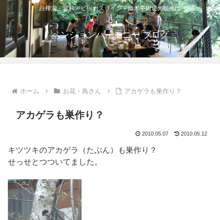
白樺湖・蓼科・ビーナスライン・姫木平周辺の観光に
ペンションハーモニー ブログ
ホーム
お花・鳥さん
アカゲラも巣作り？
アカゲラも巣作り？
2010.05.07
2010.05.12
キツツキのアカゲラ（たぶん）も巣作り？
せっせとつついてました。