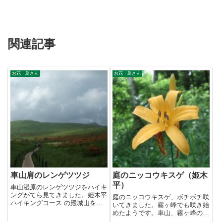
関連記事
お花・鳥さん
お花・鳥さん
車山肩のレンゲツツジ
庭のニッコウキスゲ（姫木
平）
車山湿原のレンゲツツジをハイキ
ングがてら見てきました。姫木平
庭のニッコウキスゲ、ボチボチ咲
ハイキングコース の殿城山を登
いてきました。霧ヶ峰でも咲き始
って行きたかったのですが、天
めたようです。車山、霧ヶ峰の見
気...
頃は、例年7月中旬です。2枚目...