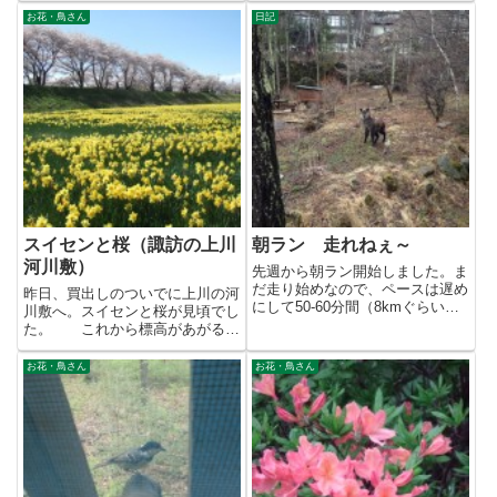
お花・鳥さん
日記
スイセンと桜（諏訪の上川
朝ラン 走れねぇ～
河川敷）
先週から朝ラン開始しました。ま
だ走り始めなので、ペースは遅め
昨日、買出しのついでに上川の河
にして50-60分間（8kmぐらい）
川敷へ。スイセンと桜が見頃でし
走ってます。いつも車で通...
た。 これから標高があがるに
つれて桜が咲いてきます。有名
な...
お花・鳥さん
お花・鳥さん