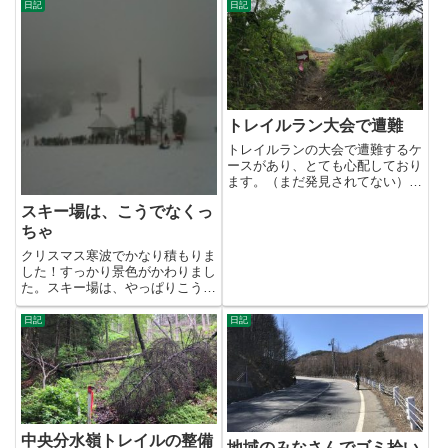
日記
日記
トレイルラン大会で遭難
トレイルランの大会で遭難するケ
ースがあり、とても心配しており
ます。（まだ発見されてない）正
直、大会で遭難するとは思って
スキー場は、こうでなくっ
な...
ちゃ
クリスマス寒波でかなり積もりま
した！すっかり景色がかわりまし
た。スキー場は、やっぱりこうで
なくっちゃね。 25日はほぼ...
日記
日記
中央分水嶺トレイルの整備
地域のみなさんでゴミ拾い