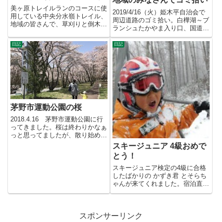
美ヶ原トレイルランのコースに使
2019/4/16（火）姫木平自治会で
用している中央分水嶺トレイル、
周辺道路のゴミ拾い。白樺湖～ブ
地域の皆さんで、草刈りと倒木処
ランシュたかやま入り口、国道～
理をしてきました。昨年は大会
エコーバレー間を手分け...
中...
日記
日記
茅野市運動公園の桜
2018.4.16 茅野市運動公園に行
ってきました。桜は終わりかなぁ
っと思ってましたが、散り始めぐ
らいで楽しめました。広...
スキージュニア 4級おめで
とう！
スキージュニア検定の4級に合格
したばかりの かずき君 とそらち
ゃんが来てくれました。宿泊直前
のキャンプ？合宿？で、合格し...
スポンサーリンク