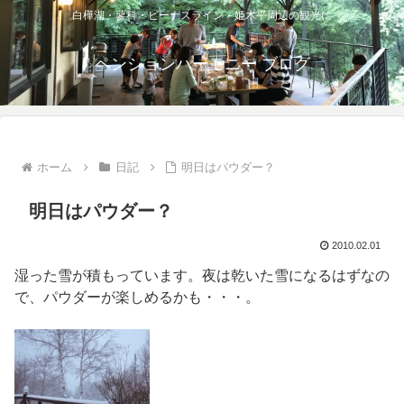
白樺湖・蓼科・ビーナスライン・姫木平周辺の観光に
ペンションハーモニー ブログ
ホーム
日記
明日はパウダー？
明日はパウダー？
2010.02.01
湿った雪が積もっています。夜は乾いた雪になるはずなの
で、パウダーが楽しめるかも・・・。