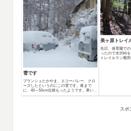
美ヶ原トレイ
先日、保育園での
ったので水沢峠を
トレイルラン難所の
会...
雪です
ブランシュたかやま、エコーバレー、クロ
ーズしたというのにこの雪です。夜まで
に、40～50cm位積もったようです。寒いの
で...
スポ