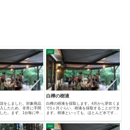
日記
白樺の樹液
請をしました。対象商品
白樺の樹液を採取します。4月から芽吹くま
入したため、非常に手間
で1ヶ月ぐらい、樹液を採取することができ
した。まず、1台毎に申請
ます。樹液といっても、ほとんど水です。
成...
日記