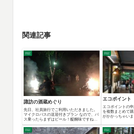
関連記事
日記
日記
エコポイント
諏訪の酒蔵めぐり
エコポイントの申
先日、社員旅行でご利用いただきました。
を複数まとめて購
マイクロバスの送迎付きプラン なので、バ
がかかっちゃいま
ス乗ったらまずはビール！醍醐味ですね。1
書が...
日...
日記
日記