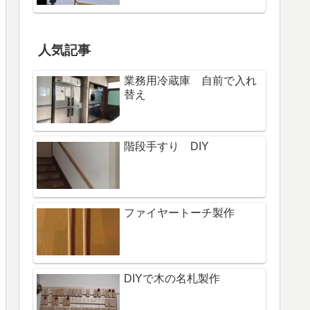
人気記事
業務用冷蔵庫 自前で入れ
替え
階段手すり DIY
ファイヤートーチ製作
DIYで木の名札製作