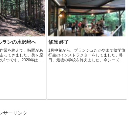
ルランの水沢峠へ
修旅 終了
作業を終えて、時間があ
1月中旬から、ブランシュたかやまで修学旅
走ってきました。美ヶ原
行生のインストラクターをしてました。昨
1つです。2020年は大
日、最後の学校を終えました。今シーズン
も、...
ンサーリンク