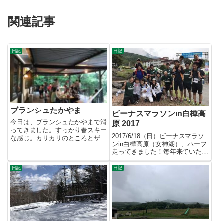
関連記事
日記
日記
ブランシュたかやま
ビーナスマラソンin白樺高
今日は、ブランシュたかやまで滑
原 2017
ってきました。すっかり春スキー
2017/6/18（日）ビーナスマラソ
な感じ。カリカリのところとザク
ンin白樺高原（女神湖）、ハーフ
ザクのところがあり、難しかっ
走ってきました！毎年来ていただ
た...
いてる方々、今年はチ...
日記
日記