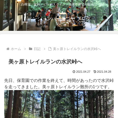
白樺湖・蓼科・ビーナスライン・姫木平周辺の観光に
ペンションハーモニー ブログ
ホーム
日記
美ヶ原トレイルランの水沢峠へ
美ヶ原トレイルランの水沢峠へ
2021.04.27
2021.04.28
先日、保育園での作業を終えて、時間があったので水沢峠
を走ってきました。美ヶ原トレイルラン難所の1つです。