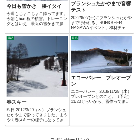
ブランシュたかやまで音響
今日も雪かき 腰イタイ
テスト
今週もちょこちょこ降ってます。
2022/8/27(土)にブランシュたかや
今朝も5cm程の積雪。トレーニン
まで行われる、RUN&BEER
グとはいえ、最近の雪かきで腰に
NAGAWAイベント。機材チェッ
きてます。重いし。2019/...
クを兼ねて音響...
日記
日記
エコーバレー プレオープ
ン
エコーバレー、2018/11/29（木）
プレオープンとのこと。（予定）
11/20ぐらいから、雪作ってま
春スキー
す。新型のスノーマ...
昨日 2012/3/29（木）ブランシュ
たかやまで滑ってきました。よう
やく春スキーの様子になってきま
した。それでも上部の...
スポンサーリンク