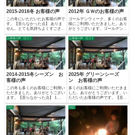
2015-2016冬 お客様の声
2012年 ＧＷのお客様の声
この冬にいただいたお客様の声で
ゴールデンウィーク、多くのお客
す。【至らなかった点】 ありま
様にご利用いただきました。あり
せん。とても気持ちよくすごさせ
がとうございます。ゴールデンウ
ていただきました。 お風呂場
ィーク後半は、すかっとした快
が...
晴...
お客様の声・口コミ
お客様の声・口コミ
2014-2015冬シーズン お
2025年 グリーンシーズ
客様の声
ン お客様の声
この冬も多くのお客様にご利用い
多くのお客様にご利用いただきま
ただきました。ありがとうござい
した。ありがとうございます。い
ます。【至らなかった点】 1.枕
ただいたお客様の声です。【至ら
が硬いのと柔らかいのが選択で...
なかった点】 1.ひげそりがあ...
日記
日記