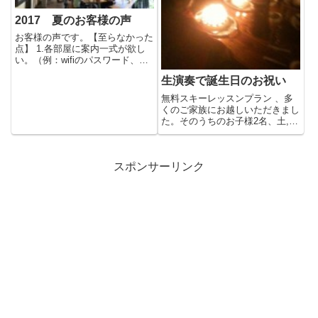
2017 夏のお客様の声
お客様の声です。【至らなかった
点】 1.各部屋に案内一式が欲し
い。（例：wifiのパスワード、施
設の設備等） 2.冷蔵庫...
生演奏で誕生日のお祝い
無料スキーレッスンプラン 、多
くのご家族にお越しいただきまし
た。そのうちのお子様2名、土,日
が誕生日とのこと。バースデー...
スポンサーリンク