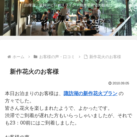
白樺湖・蓼科・ビーナスライン・姫木平周辺の観光に
ペンションハーモニー ブログ
ホーム
お客様の声・口コミ
新作花火のお客様
新作花火のお客様
2010.09.05
本日お泊まりのお客様は、
諏訪湖の新作花火プラン
の
方々でした。
皆さん花火を楽しまれたようで、よかったです。
渋滞でご到着が遅れた方もいらっしゃいましたが、それで
も23：00前にはご到着しました。