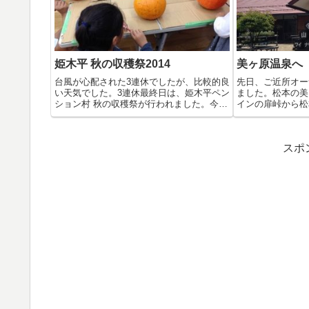
姫木平 秋の収穫祭2014
美ヶ原温泉へ
台風が心配された3連休でしたが、比較的良
先日、ご近所オー
い天気でした。3連休最終日は、姫木平ペン
ました。松本の美
ション村 秋の収穫祭が行われました。今
インの扉峠から松
年...
イナリ...
スポ