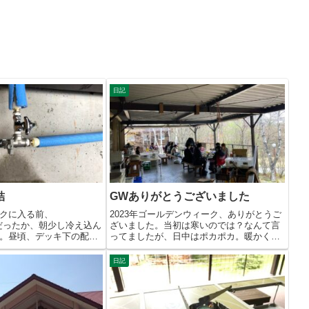
日記
結
GWありがとうございました
クに入る前、
2023年ゴールデンウィーク、ありがとうご
月）だったか、朝少し冷え込ん
ざいました。当初は寒いのでは？なんて言
。昼頃、デッキ下の配管
ってましたが、日中はポカポカ。暖かくい
い...
日記