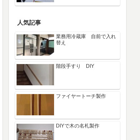
人気記事
業務用冷蔵庫 自前で入れ
替え
階段手すり DIY
ファイヤートーチ製作
DIYで木の名札製作