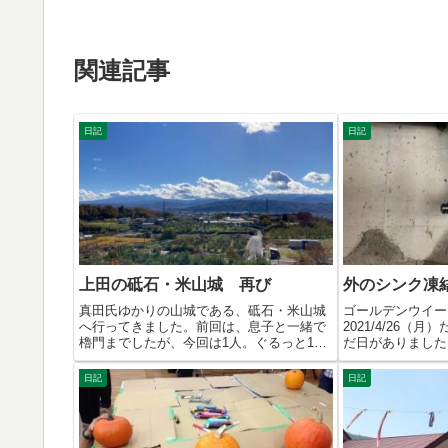
関連記事
日記
日記
上田の砥石・米山城 再び
外のシンク凍
真田氏ゆかりの山城である、砥石・米山城
ゴールデンウイー
へ行ってきました。前回は、息子と一緒で
2021/4/26（
櫓門までしたが、今回は1人。ぐるっと1周
だ日がありました
走っ...
から水...
日記
日記